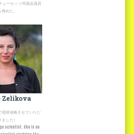
サチューセッツ州議会議員
を務めた。
 Zelikova
で視聴省略させていただ
きました）
e scientist. She is an