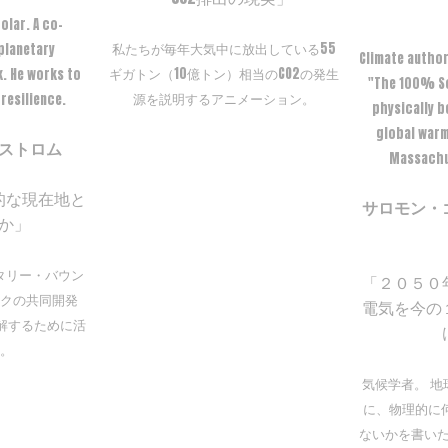
olar. A co-
私たちが毎年大気中に放出している55
planetary
Climate autho
ギガトン（10億トン）相当のCO2の発生
. He works to
"The 100% So
源を説明するアニメーション。
resilience.
physically b
global warm
ストロム
Massachus
的な現在地と
サロモン・
か」
タリー・バウン
「２０５０
クの共同開発
電気を今の
解するために活
。
気候学者。 
に、物理的に
ないかを書いた