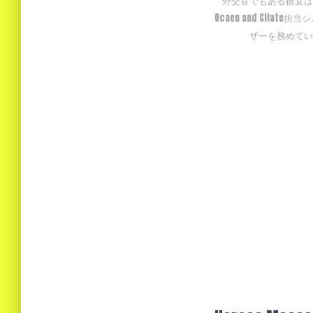
外交官でもある彼女は
Ocaen and Cliat
ザーを務めてい