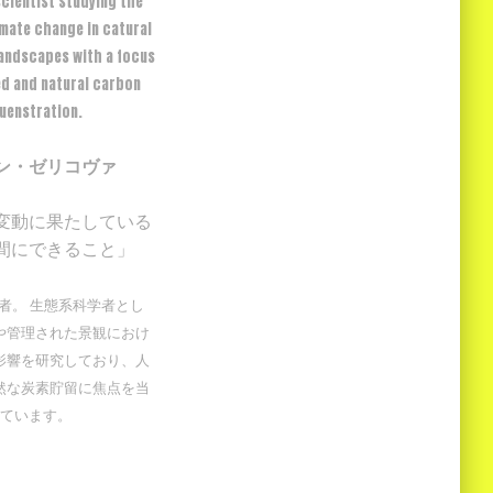
ientist studying the
imate change in catural
andscapes with a focus
ed and natural carbon
uenstration.
ン・ゼリコヴァ
変動に果たしている
間にできること」
者。 生態系科学者とし
や管理された景観におけ
影響を研究しており、人
然な炭素貯留に焦点を当
ています。