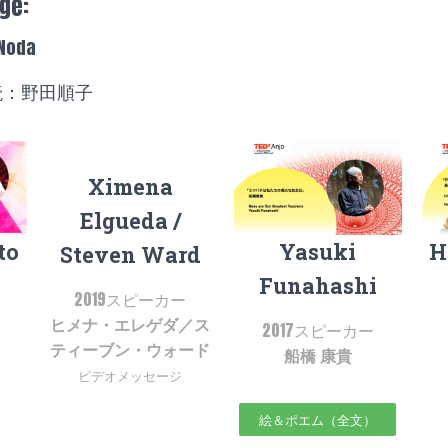
ge:
 Noda
読：野田順子
Ximena
Elgueda /
to
Yasuki
H
Steven Ward
Funahashi
2019スピーカー
ヒメナ・エレゲダ／ス
2017スピーカー
ティーブン・ウォード
船橋 康貴
ビデオメッセージ
絵＆ポエム（全文）