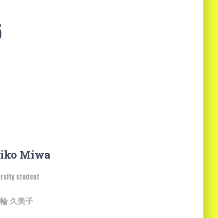
5
iko Miwa
ersity student
輪 久美子