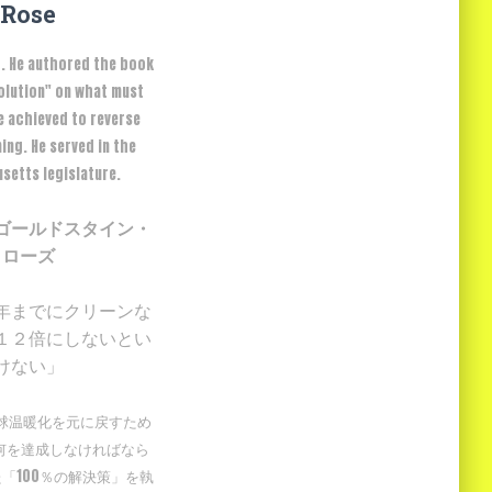
Rose
r. He authored the book
lution" on what must
e achieved to reverse
ing. He served in the
etts legislature.
ゴールドスタイン・
ローズ
年までにクリーンな
１２倍にしないとい
けない」
地球温暖化を元に戻すため
何を達成しなければなら
「100％の解決策」を執