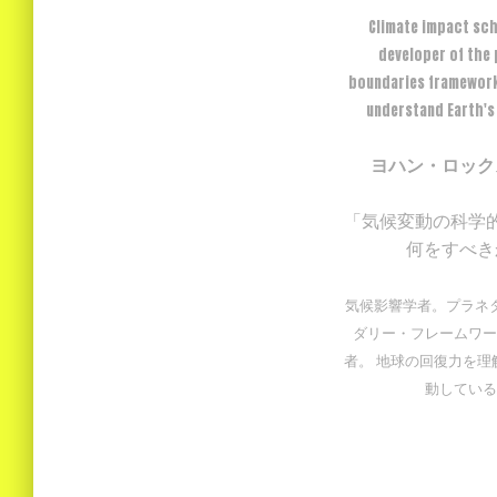
Climate impact sch
developer of the 
boundaries framework
understand Earth's 
ヨハン・ロック
「気候変動の科学
何をすべき
気候影響学者。プラネ
ダリー・フレームワー
者。 地球の回復力を理
動している