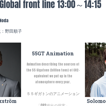
Global front line 13:00～14:15
 Noda
説：野田順子
55GT Animation
Animation describing the sources of
the 55 Gigatons (billion tons) of CO2-
equivalent we put up in the
atomosphere every year.
５５ギガトンのアニメーション
Solomo
kström
「CO2排出の現実」