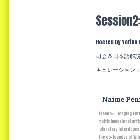
Session2
Hoeted by Yoriko 
司会＆日本語解
キュレーション
Naime Pe
Freedoｍ-forging Futur
multidimensional arti
planetary interdepen
the co-founder of Wil