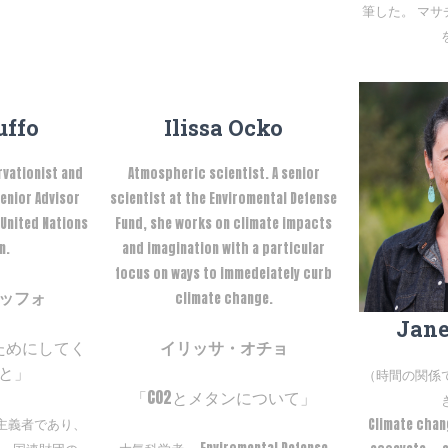
筆した。 マ
uffo
Ilissa Ocko
rvationist and
Atmospheric scientist. A senior
Senior Advisor
scientist at the Enviromental Defense
 United Nations
Fund, she works on climate impacts
n.
and imagination with a particular
focus on ways to immedeiately curb
ッフォ
climate change.
Jane
ためにしてく
イリッサ・オチョ
と」
（時間の関係
「CO2とメタンについて」
主義者であり、
Climate chang