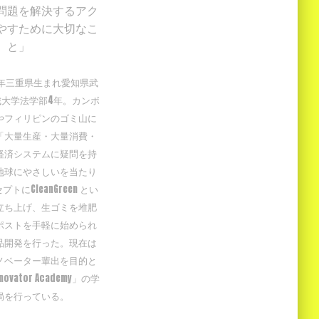
問題を解決するアク
やすために大切なこ
と」
9年三重県生まれ愛知県武
城大学法学部4年。カンボ
やフィリピンのゴミ山に
「大量生産・大量消費・
経済システムに疑問を持
地球にやさしいを当たり
トにCleanGreen とい
立ち上げ、生ゴミを堆肥
ポストを手軽に始められ
品開発を行った。現在は
ノベーター輩出を目的と
novator Academy」の学
局を行っている。