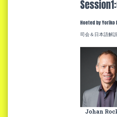
Session1:
Hoeted by Yoriko
司会＆日本語解
Johan Roc