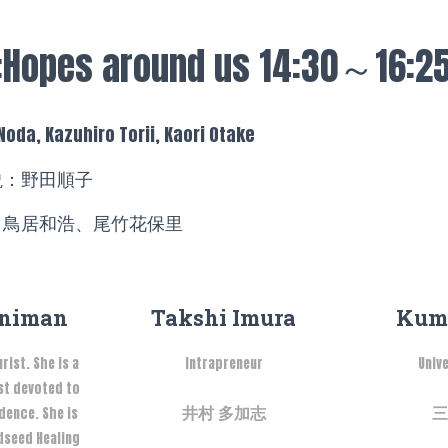
:Hopes around us 14:30～16:2
Noda, Kazuhiro Torii, Kaori Otake
説：野田順子
：鳥居和浩、
尾竹花保里
nniman
Takshi Imura
Kum
ist. She is a
Intrapreneur
Univ
st devoted to
井村 多加志
三
dence. She is
dseed Healing