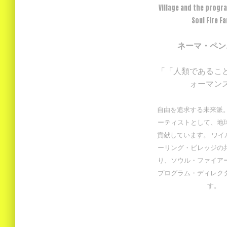
Village and the progr
Soul Fire F
ネーマ・ペン
「「人類であるこ
ォーマン
自由を追求する未来派。
ーティストとして、地
貢献しています。 ワイ
ーリング・ビレッジの
り、ソウル・ファイア
プログラム・ディレク
す。