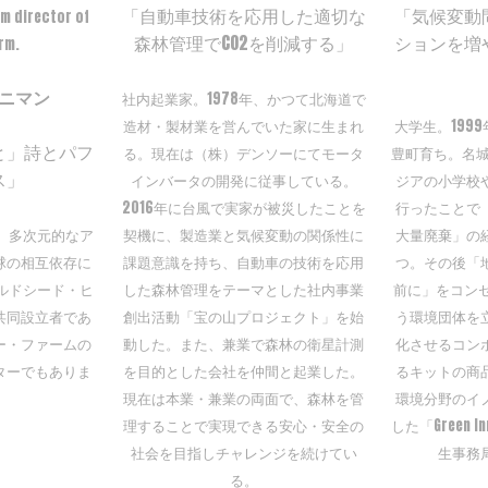
「自動車技術を応用した適切な
「気候変動
am director of
森林管理でCO2を削減する」
ションを増
arm.
ニマン
社内起業家。1978年、かつて北海道で
造材・製材業を営んでいた家に生まれ
大学生。199
と」詩とパフ
る。現在は（株）デンソーにてモータ
豊町育ち。名
ス」
インバータの開発に従事している。
ジアの小学校
2016年に台風で実家が被災したことを
行ったことで
 多次元的なア
契機に、製造業と気候変動の関係性に
大量廃棄」の
球の相互依存に
課題意識を持ち、自動車の技術を応用
つ。その後「
ルドシード・ヒ
した森林管理をテーマとした社内事業
前に」をコンセプ
共同設立者であ
創出活動「宝の山プロジェクト」を始
う環境団体を
ー・ファームの
動した。また、兼業で森林の衛星計測
化させるコン
ターでもありま
を目的とした会社を仲間と起業した。
るキットの商
現在は本業・兼業の両面で、森林を管
環境分野のイ
理することで実現できる安心・安全の
した「Green In
社会を目指しチャレンジを続けてい
生事務
る。