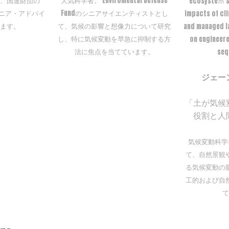
、国連財団の
大気科学者。 Enviromental Defense
ecosysteｍ sc
e担当シニア・アドバイ
Fundのシニアサイエンティストとし
impacts of cl
ます。
て、気候の影響と想像力について研究
and managed l
し、特に気候変動を早急に抑制する方
on engineer
法に焦点を当てています。
seq
ジェー
「土が気候
役割と人
気候変動科学
て、自然景観
る気候変動の
工的および自
て